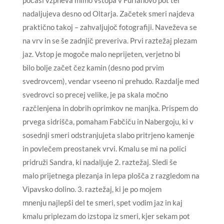
nadaljujeva desno od Oltarja. Začetek smeri najdeva
praktično takoj – zahvaljujoč fotografiji. Naveževa se
na vrv in se še zadnjič preveriva. Prvi raztežaj plezam
jaz. Vstop je mogoče malo neprijeten, verjetno bi
bilo bolje začet čez kamin (desno pod prvim
svedrovcem), vendar vseeno ni prehudo. Razdalje med
svedrovci so precej velike, je pa skala močno
razčlenjena in dobrih oprimkov ne manjka. Prispem do
prvega sidrišča, pomaham Fabčiču in Nabergoju, ki v
sosednji smeri odstranjujeta slabo pritrjeno kamenje
in povlečem preostanek vrvi. Kmalu se mi na polici
pridruži Sandra, ki nadaljuje 2. raztežaj. Sledi še
malo prijetnega plezanja in lepa plošča z razgledom na
Vipavsko dolino. 3. raztežaj, ki je po mojem
mnenju najlepši del te smeri, spet vodim jaz in kaj
kmalu priplezam do izstopa iz smeri, kjer sekam pot