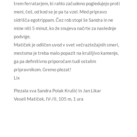
trem ferratarjem, ki rahlo začudeno pogledujejo proti
meni, češ, od kod se je pa ta vzel. Med pripravo
sidrišča egotrippam. Čez rob stopi še Sandra in ne
mine niti 5 minut, ko že snujeva načrte za naslednje
podvige.
Matiček je odličen uvod v svet večraztežajnih smeri,
mestoma je treba malo popazit na krušljivo kamenje,
ga pa definitivno priporočam tudi ostalim
pripravnikom. Gremo plezat!
Lix
Plezala sva Sandra Polak Krušić in Jan Likar
Veseli Matiček, IV-/II, 105 m, 1 ura