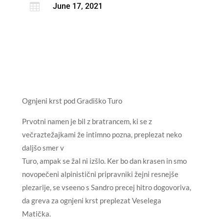

June 17, 2021
Ognjeni krst pod Gradiško Turo
Prvotni namen je bil z bratrancem, ki se z
večraztežajkami že intimno pozna, preplezat neko
daljšo smer v
Turo, ampak se žal ni izšlo. Ker bo dan krasen in smo
novopečeni alpinistični pripravniki žejni resnejše
plezarije, se vseeno s Sandro precej hitro dogovoriva,
da greva za ognjeni krst preplezat Veselega
Matička.