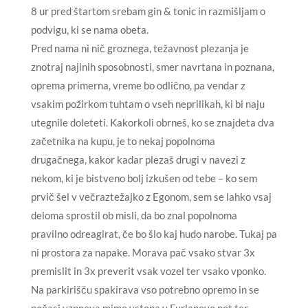
8 ur pred štartom srebam gin & tonic in razmišljam o
podvigu, ki se nama obeta.
Pred nama ni nič groznega, težavnost plezanja je
znotraj najinih sposobnosti, smer navrtana in poznana,
oprema primerna, vreme bo odlično, pa vendar z
vsakim požirkom tuhtam o vseh neprilikah, ki bi naju
utegnile doleteti. Kakorkoli obrneš, ko se znajdeta dva
začetnika na kupu, je to nekaj popolnoma
drugačnega, kakor kadar plezaš drugi v navezi z
nekom, ki je bistveno bolj izkušen od tebe – ko sem
prvič šel v večraztežajko z Egonom, sem se lahko vsaj
deloma sprostil ob misli, da bo znal popolnoma
pravilno odreagirat, če bo šlo kaj hudo narobe. Tukaj pa
ni prostora za napake. Morava pač vsako stvar 3x
premislit in 3x preverit vsak vozel ter vsako vponko.
Na parkirišču spakirava vso potrebno opremo in se
počasi vzpneva mimo vstopa v Furlanovo pot ter