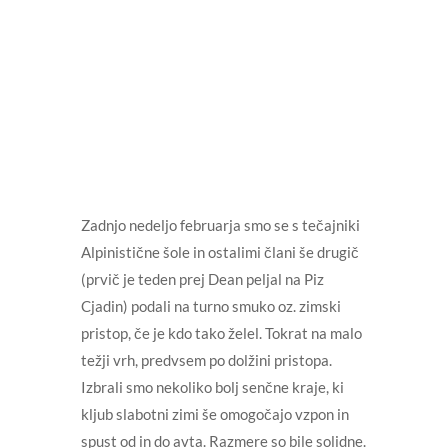
Zadnjo nedeljo februarja smo se s tečajniki
Alpinistične šole in ostalimi člani še drugič
(prvič je teden prej Dean peljal na Piz
Cjadin) podali na turno smuko oz. zimski
pristop, če je kdo tako želel. Tokrat na malo
težji vrh, predvsem po dolžini pristopa.
Izbrali smo nekoliko bolj senčne kraje, ki
kljub slabotni zimi še omogočajo vzpon in
spust od in do avta. Razmere so bile solidne.