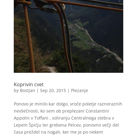
Koprivin cvet
by
Bostjan
|
Sep 20, 2015
|
Plezanje
Ponovo je minilo kar dolgo, vroče poletje raznoraznih
nevšečnosti, ko sem ob preplezani Constantini
Appolni v Toffani , soliranju Centralnega stebra v
Lepem Špičju ter grebena Pelcev, ponovno večji del
časa preždel na nogah, ker me je po nekem