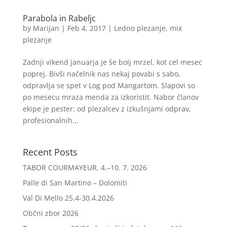
Parabola in Rabeljc
by
Marijan
|
Feb 4, 2017
|
Ledno plezanje
,
mix
plezanje
Zadnji vikend januarja je še bolj mrzel, kot cel mesec
poprej. Bivši načelnik nas nekaj povabi s sabo,
odpravlja se spet v Log pod Mangartom. Slapovi so
po mesecu mraza menda za izkoristit. Nabor članov
ekipe je pester: od plezalcev z izkušnjami odprav,
profesionalnih...
Recent Posts
TABOR COURMAYEUR, 4.–10. 7. 2026
Palle di San Martino – Dolomiti
Val Di Mello 25.4-30.4.2026
Občni zbor 2026