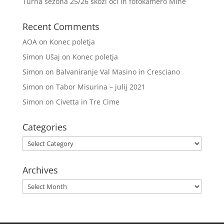
Turna sezona 25/26 skozi oči in fotokamero Mihe
Recent Comments
AOA
on
Konec poletja
Simon Ušaj
on
Konec poletja
Simon
on
Balvaniranje Val Masino in Cresciano
Simon
on
Tabor Misurina – julij 2021
Simon
on
Civetta in Tre Cime
Categories
Categories
Archives
Archives