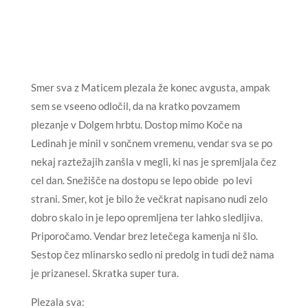
Smer sva z Maticem plezala že konec avgusta, ampak
sem se vseeno odločil, da na kratko povzamem
plezanje v Dolgem hrbtu. Dostop mimo Koče na
Ledinah je minil v sončnem vremenu, vendar sva se po
nekaj raztežajih zanšla v megli, ki nas je spremljala čez
cel dan. Snežišče na dostopu se lepo obide po levi
strani. Smer, kot je bilo že večkrat napisano nudi zelo
dobro skalo in je lepo opremljena ter lahko sledljiva.
Priporočamo. Vendar brez letečega kamenja ni šlo.
Sestop čez mlinarsko sedlo ni predolg in tudi dež nama
je prizanesel. Skratka super tura.
Plezala sva: