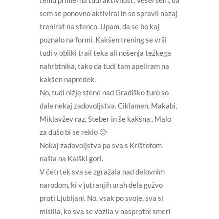
sem se ponovno aktiviral in se spravil nazaj
trenirat na stenco. Upam, da se bo kaj
poznalo na formi. Kakšen trening se vrši
tudi v obliki trail teka ali nošenja težkega
nahrbtnika, tako da tudi tam apeliram na
kakšen napredek.
No, tudi nižje stene nad Gradiško turo so
dale nekaj zadovoljstva. Ciklamen, Makabi,
Miklavžev raz, Steber in še kakšna.. Malo
za dušo bi se reklo 🙂
Nekaj zadovoljstva pa sva s Krištofom
našla na Kalški gori.
V četrtek sva se zgražala nad delovnim
narodom, ki v jutranjih urah dela gužvo
proti Ljubljani. No, vsak po svoje, sva si
mislila, ko sva se vozila v nasprotni smeri