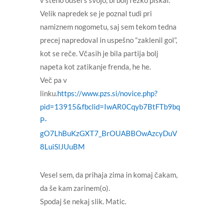
v steno odšel s svojo, bi bolj rezko piskal.
Velik napredek se je poznal tudi pri
namiznem nogometu, saj sem tekom tedna
precej napredoval in uspešno “zaklenil gol”,
kot se reče. Včasih je bila partija bolj
napeta kot zatikanje frenda, he he.
Več pa v
linku.
https://www.pzs.si/novice.php?
pid=13915&fbclid=IwAR0Cqyb7BtFTb9bq
P-
gO7LhBuKzGXT7_BrOUABBOwAzcyDuV
8LuiSlJUuBM
Vesel sem, da prihaja zima in komaj čakam,
da še kam zarinem(o).
Spodaj še nekaj slik. Matic.