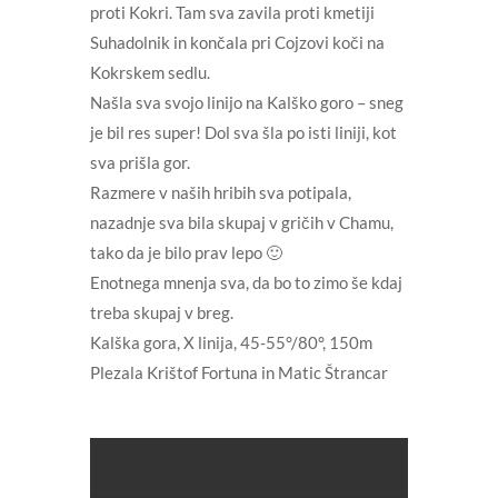
proti Kokri. Tam sva zavila proti kmetiji
Suhadolnik in končala pri Cojzovi koči na
Kokrskem sedlu.
Našla sva svojo linijo na Kalško goro – sneg
je bil res super! Dol sva šla po isti liniji, kot
sva prišla gor.
Razmere v naših hribih sva potipala,
nazadnje sva bila skupaj v gričih v Chamu,
tako da je bilo prav lepo 🙂
Enotnega mnenja sva, da bo to zimo še kdaj
treba skupaj v breg.
Kalška gora, X linija, 45-55°/80°, 150m
Plezala Krištof Fortuna in Matic Štrancar