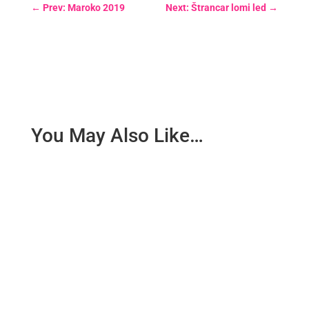
←
Prev: Maroko 2019
Next: Štrancar lomi led
→
You May Also Like…
Letos smo se odločili glavni tabor izpeljati v
Courmayeuru, ki je s svojo izjemno lego pod Mont
Blancom privabil kar...