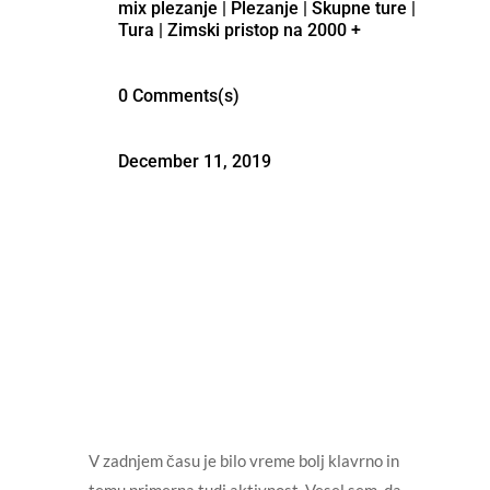
mix plezanje
|
Plezanje
|
Skupne ture
|
Tura
|
Zimski pristop na 2000 +
0 Comments(s)
December 11, 2019
V zadnjem času je bilo vreme bolj klavrno in
temu primerna tudi aktivnost. Vesel sem, da