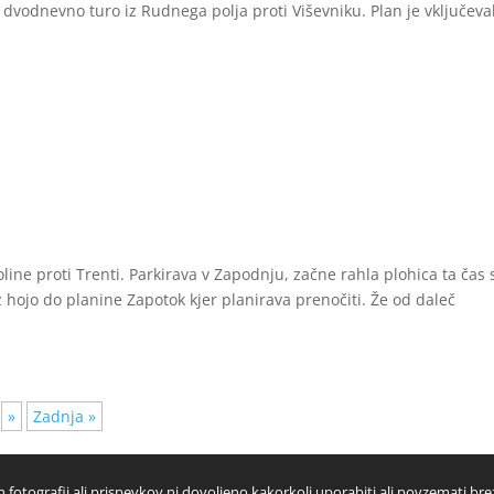
 dvodnevno turo iz Rudnega polja proti Viševniku. Plan je vključeva
ine proti Trenti. Parkirava v Zapodnju, začne rahla plohica ta čas 
 hojo do planine Zapotok kjer planirava prenočiti. Že od daleč
»
Zadnja »
 fotografij ali prispevkov ni dovoljeno kakorkoli uporabiti ali povzemati bre