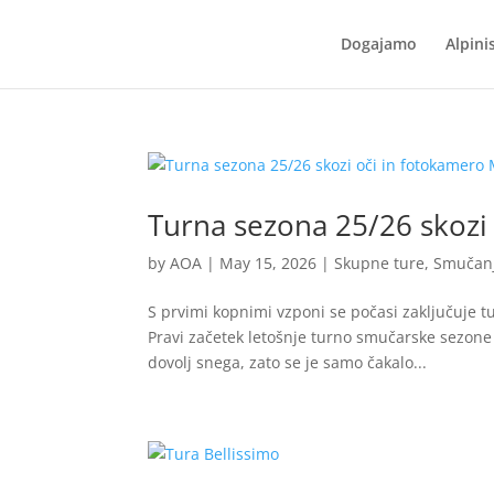
Dogajamo
Alpini
Turna sezona 25/26 skozi
by
AOA
|
May 15, 2026
|
Skupne ture
,
Smučan
S prvimi kopnimi vzponi se počasi zaključuje 
Pravi začetek letošnje turno smučarske sezone s
dovolj snega, zato se je samo čakalo...