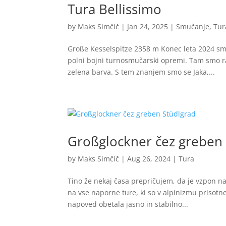
Tura Bellissimo
by
Maks Simčič
|
Jan 24, 2025
|
Smučanje
,
Tur
Große Kesselspitze 2358 m Konec leta 2024 smo
polni bojni turnosmučarski opremi. Tam smo ra
zelena barva. S tem znanjem smo se Jaka,...
Großglockner čez greben 
by
Maks Simčič
|
Aug 26, 2024
|
Tura
Tino že nekaj časa prepričujem, da je vzpon na
na vse naporne ture, ki so v alpinizmu prisotn
napoved obetala jasno in stabilno...