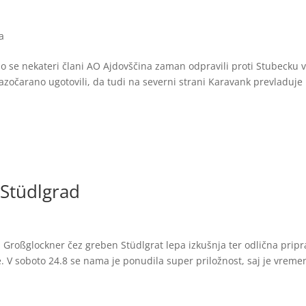
a
 se nekateri člani AO Ajdovščina zaman odpravili proti Stubecku 
zočarano ugotovili, da tudi na severni strani Karavank prevladuje
Stüdlgrad
 Großglockner čez greben Stüdlgrat lepa izkušnja ter odlična prip
e. V soboto 24.8 se nama je ponudila super priložnost, saj je vreme