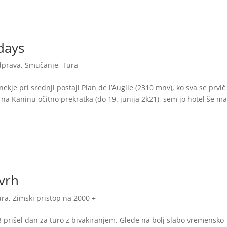
 days
odprava
,
Smučanje
,
Tura
a nekje pri srednji postaji Plan de l’Augile (2310 mnv), ko sva se prvič
 na Kaninu očitno prekratka (do 19. junija 2k21), sem jo hotel še ma
 vrh
ura
,
Zimski pristop na 2000 +
23 prišel dan za turo z bivakiranjem. Glede na bolj slabo vremensko