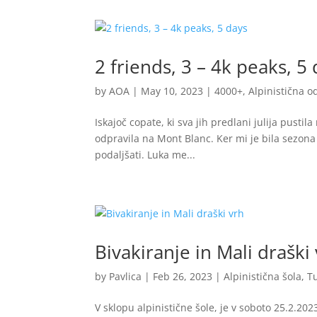
2 friends, 3 – 4k peaks, 5
by
AOA
|
May 10, 2023
|
4000+
,
Alpinistična 
Iskajoč copate, ki sva jih predlani julija pustil
odpravila na Mont Blanc. Ker mi je bila sezona
podaljšati. Luka me...
Bivakiranje in Mali draški
by
Pavlica
|
Feb 26, 2023
|
Alpinistična šola
,
T
V sklopu alpinistične šole, je v soboto 25.2.20