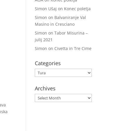
Simon Ušaj
on
Konec poletja
Simon
on
Balvaniranje Val
Masino in Cresciano
v
Simon
on
Tabor Misurina –
julij 2021
Simon
on
Civetta in Tre Cime
Categories
Categories
Archives
Archives
rava
nska