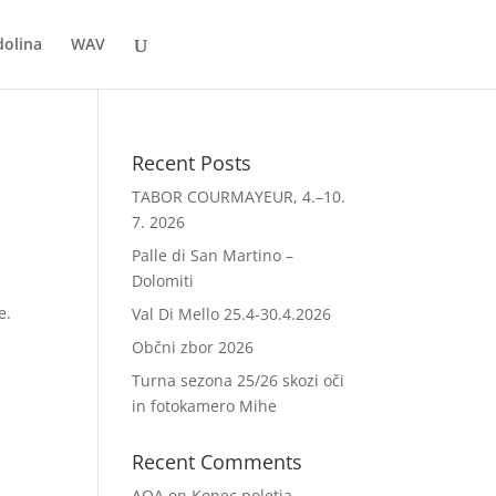
dolina
WAV
Recent Posts
TABOR COURMAYEUR, 4.–10.
7. 2026
Palle di San Martino –
Dolomiti
e.
Val Di Mello 25.4-30.4.2026
Občni zbor 2026
Turna sezona 25/26 skozi oči
in fotokamero Mihe
Recent Comments
AOA
on
Konec poletja