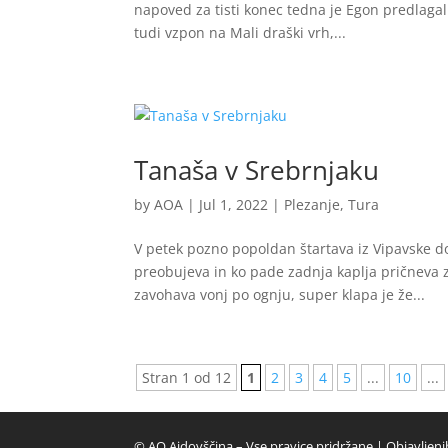
napoved za tisti konec tedna je Egon predlagal
tudi vzpon na Mali draški vrh,...
Tanaša v Srebrnjaku
by
AOA
|
Jul 1, 2022
|
Plezanje
,
Tura
V petek pozno popoldan štartava iz Vipavske dol
preobujeva in ko pade zadnja kaplja pričneva z
zavohava vonj po ognju, super klapa je že...
Stran 1 od 12
1
2
3
4
5
...
10
...
© AO Ajdovščina – Vse pravice pridržane | Objavljenih