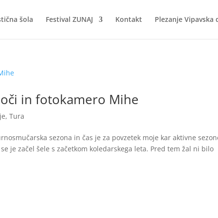
stična šola
Festival ZUNAJ
Kontakt
Plezanje Vipavska 
 oči in fotokamero Mihe
je
,
Tura
turnosmučarska sezona in čas je za povzetek moje kar aktivne sezon
e je začel šele s začetkom koledarskega leta. Pred tem žal ni bilo