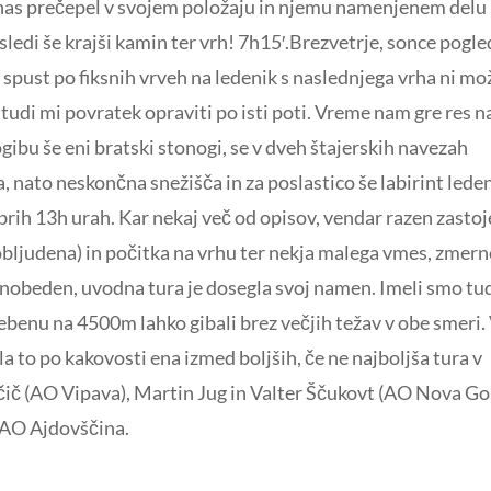
od nas prečepel v svojem položaju in njemu namenjenem delu
sledi še krajši kamin ter vrh! 7h15′.Brezvetrje, sonce pogle
 spust po fiksnih vrveh na ledenik s naslednjega vrha ni m
tudi mi povratek opraviti po isti poti. Vreme nam gre res n
gibu še eni bratski stonogi, se v dveh štajerskih navezah
 nato neskončna snežišča in za poslastico še labirint lede
rih 13h urah. Kar nekaj več od opisov, vendar razen zastoj
obljudena) in počitka na vrhu ter nekja malega vmes, zmer
l nobeden, uvodna tura je dosegla svoj namen. Imeli smo tu
ebenu na 4500m lahko gibali brez večjih težav v obe smeri. 
ila to po kakovosti ena izmed boljših, če ne najboljša tura v
čič (AO Vipava), Martin Jug in Valter Ščukovt (AO Nova Go
z AO Ajdovščina.