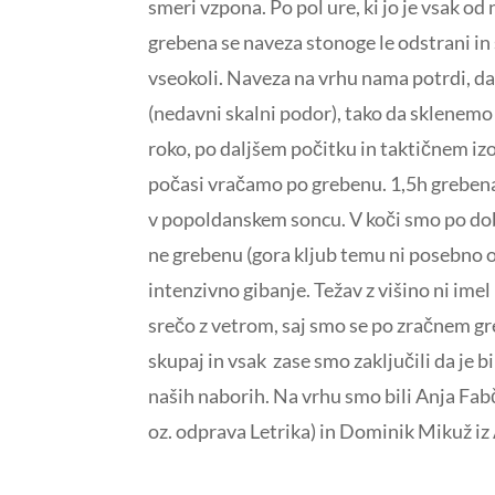
smeri vzpona. Po pol ure, ki jo je vsak 
grebena se naveza stonoge le odstrani in 
vseokoli. Naveza na vrhu nama potrdi, da
(nedavni skalni podor), tako da sklenemo 
roko, po daljšem počitku in taktičnem izo
počasi vračamo po grebenu. 1,5h grebena,
v popoldanskem soncu. V koči smo po dob
ne grebenu (gora kljub temu ni posebno 
intenzivno gibanje. Težav z višino ni ime
srečo z vetrom, saj smo se po zračnem gr
skupaj in vsak zase smo zaključili da je b
naših naborih. Na vrhu smo bili Anja Fab
oz. odprava Letrika) in Dominik Mikuž i