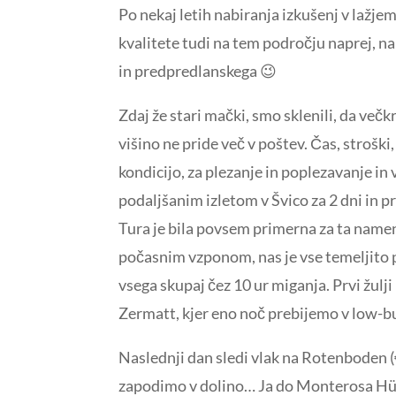
Po nekaj letih nabiranja izkušenj v lažj
kvalitete tudi na tem področju naprej, na
in predpredlanskega 😉
Zdaj že stari mački, smo sklenili, da več
višino ne pride več v poštev. Čas, strošk
kondicijo, za plezanje in poplezavanje i
podaljšanim izletom v Švico za 2 dni in
Tura je bila povsem primerna za ta name
počasnim vzponom, nas je vse temeljito p
vsega skupaj čez 10 ur miganja. Prvi žulj
Zermatt, kjer eno noč prebijemo v low-
Naslednji dan sledi vlak na Rotenboden (€
zapodimo v dolino… Ja do Monterosa Hütte