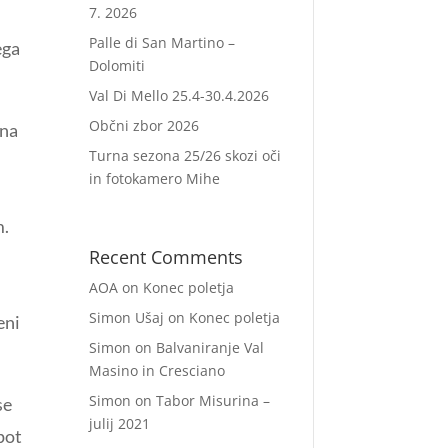
7. 2026
Palle di San Martino –
ega
Dolomiti
Val Di Mello 25.4-30.4.2026
Občni zbor 2026
 na
Turna sezona 25/26 skozi oči
in fotokamero Mihe
m.
Recent Comments
AOA
on
Konec poletja
Simon Ušaj
on
Konec poletja
eni
Simon
on
Balvaniranje Val
Masino in Cresciano
Simon
on
Tabor Misurina –
se
julij 2021
pot