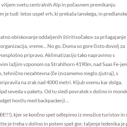
em višjem svetu centralnih Alp in počasnem premikanju
m je tudi letos uspel vrh, ki prekaša lanskega, in predlansk
kratno obiskovanje oddaljenih štiritisočakov za prilagajanje
i, organizacija, vreme… No go. Doma so gore čisto dovolj za
n vsesplošno pripravo. Aklimatizacijo tako napravimo s
 prvim lažjim vzponom na Strahlhorn 4190m, nad Saas Fe-je
n, tehnično nezahtevna (če izvzamemo meglo zjutraj), s
ripravila na zrak nad 4000 metri. Kljub vsemu kar dolga,
i ipd seveda v paketu. Od tu sledi povratek v dolino in mond
budget hostlu med backpackerji…
€!!!), kjer se končno spet odlepimo iz množice turistov in 
 je treba v dolino in potem spet gor, taljenje ledenika je 