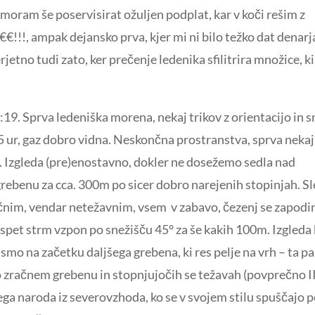
 moram še poservisirat ožuljen podplat, kar v koči rešim z
€€!!!, ampak dejansko prva, kjer mi ni bilo težko dat denarj
etno tudi zato, ker prečenje ledenika sfilitrira množice, ki
:19. Sprva ledeniška morena, nekaj trikov z orientacijo in 
 5 ur, gaz dobro vidna. Neskončna prostranstva, sprva nekaj
. Izgleda (pre)enostavno, dokler ne dosežemo sedla nad
ebenu za cca. 300m po sicer dobro narejenih stopinjah. Sl
čnim, vendar netežavnim, vsem v zabavo, čezenj se zapodi
n spet strm vzpon po snežišču 45° za še kakih 100m. Izgleda
 smo na začetku daljšega grebena, ki res pelje na vrh – ta pa
o zračnem grebenu in stopnjujočih se težavah (povprečno II
ega naroda iz severovzhoda, ko se v svojem stilu spuščajo 