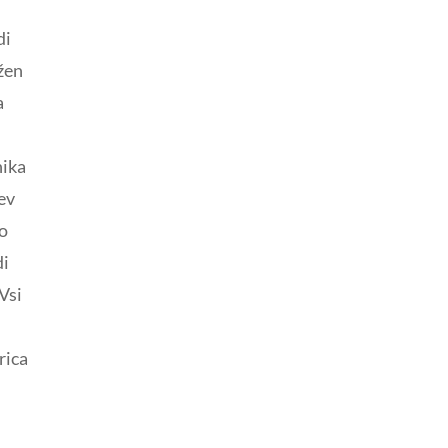
di
ožen
a
nika
ev
no
di
Vsi
rica