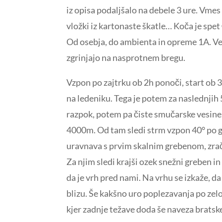
iz opisa podaljšalo na debele 3 ure. Vmes
vložki iz kartonaste škatle… Koča je spet 
Od osebja, do ambienta in opreme 1A. Verj
zgrinjajo na nasprotnem bregu.
Vzpon po zajtrku ob 2h ponoči, start ob 3
na ledeniku. Tega je potem za naslednjih
razpok, potem pa čiste smučarske vesine
4000m. Od tam sledi strm vzpon 40° po gr
uravnava s prvim skalnim grebenom, zra
Za njim sledi krajši ozek snežni greben i
da je vrh pred nami. Na vrhu se izkaže, da
blizu. Še kakšno uro poplezavanja po zel
kjer zadnje težave doda še naveza bratsk