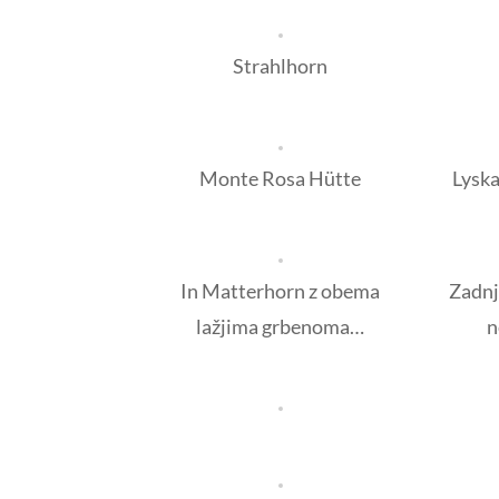
Strahlhorn
Monte Rosa Hütte
Lysk
In Matterhorn z obema
Zadnji
lažjima grbenoma…
n