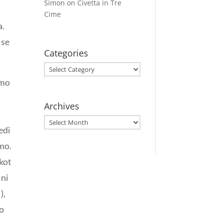
Simon
on
Civetta in Tre
Cime
a.
 se
Categories
Categories
smo
Archives
Archives
edi
mo.
 kot
 ni
),
po