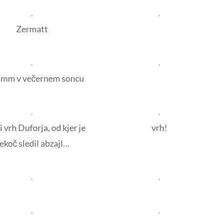
Zermatt
amm v večernem soncu
 vrh Duforja, od kjer je
vrh!
ekoč sledil abzajl…