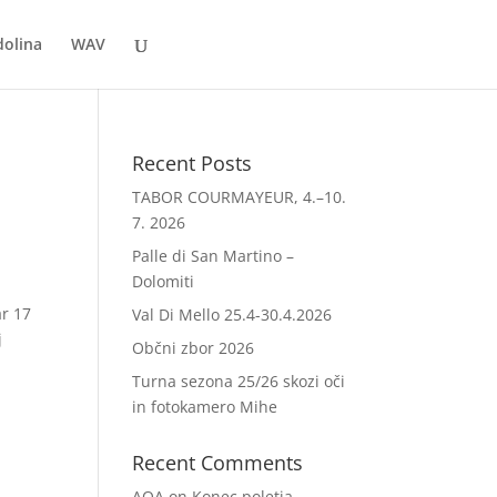
dolina
WAV
Recent Posts
TABOR COURMAYEUR, 4.–10.
7. 2026
Palle di San Martino –
Dolomiti
ar 17
Val Di Mello 25.4-30.4.2026
j
Občni zbor 2026
Turna sezona 25/26 skozi oči
in fotokamero Mihe
Recent Comments
AOA
on
Konec poletja