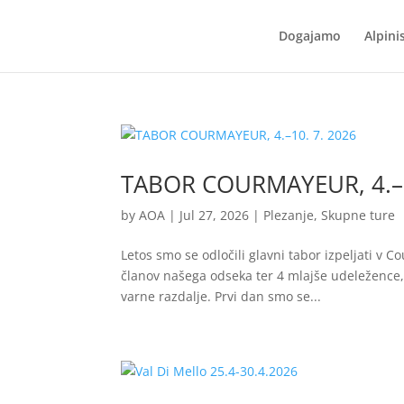
Dogajamo
Alpini
TABOR COURMAYEUR, 4.–1
by
AOA
|
Jul 27, 2026
|
Plezanje
,
Skupne ture
Letos smo se odločili glavni tabor izpeljati v 
članov našega odseka ter 4 mlajše udeležence, k
varne razdalje. Prvi dan smo se...