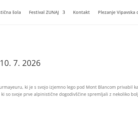
stična šola
Festival ZUNAJ
Kontakt
Plezanje Vipavska 
0. 7. 2026
Courmayeuru, ki je s svojo izjemno lego pod Mont Blancom privabil k
i so svoje prve alpinistične dogodivščine spremljali z nekoliko bol