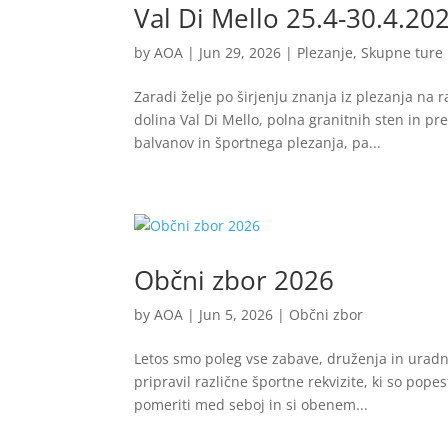
Val Di Mello 25.4-30.4.20
by
AOA
|
Jun 29, 2026
|
Plezanje
,
Skupne ture
Zaradi želje po širjenju znanja iz plezanja na 
dolina Val Di Mello, polna granitnih sten in pre
balvanov in športnega plezanja, pa...
Občni zbor 2026
by
AOA
|
Jun 5, 2026
|
Občni zbor
Letos smo poleg vse zabave, druženja in uradne
pripravil različne športne rekvizite, ki so pope
pomeriti med seboj in si obenem...