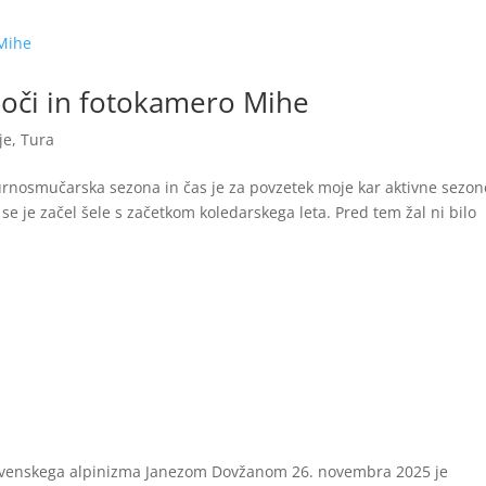
 oči in fotokamero Mihe
je
,
Tura
turnosmučarska sezona in čas je za povzetek moje kar aktivne sezon
e je začel šele s začetkom koledarskega leta. Pred tem žal ni bilo
 slovenskega alpinizma Janezom Dovžanom 26. novembra 2025 je