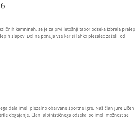
26
različnih kamninah, se je za prvi letošnji tabor odseka izbrala prele
lepih slapov. Dolina ponuja vse kar si lahko plezalec zaželi, od
ga dela imeli plezalno obarvane športne igre. Naš član Jure Ličen 
strile dogajanje. Člani alpinističnega odseka, so imeli možnost se