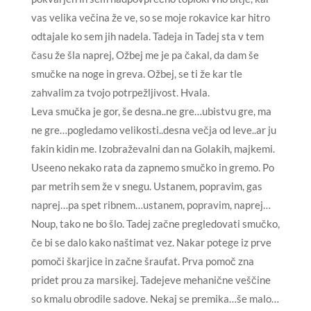
vas velika večina že ve, so se moje rokavice kar hitro
odtajale ko sem jih nadela. Tadeja in Tadej sta v tem
času že šla naprej, Ožbej me je pa čakal, da dam še
smučke na noge in greva. Ožbej, se ti že kar tle
zahvalim za tvojo potrpežljivost. Hvala.
Leva smučka je gor, še desna..ne gre…ubistvu gre, ma
ne gre…pogledamo velikosti..desna večja od leve..ar ju
fakin kidin me. Izobraževalni dan na Golakih, majkemi.
Useeno nekako rata da zapnemo smučko in gremo. Po
par metrih sem že v snegu. Ustanem, popravim, gas
naprej…pa spet ribnem…ustanem, popravim, naprej…
Noup, tako ne bo šlo. Tadej začne pregledovati smučko,
če bi se dalo kako naštimat vez. Nakar potege iz prve
pomoči škarjice in začne šraufat. Prva pomoč zna
pridet prou za marsikej. Tadejeve mehanične veščine
so kmalu obrodile sadove. Nekaj se premika…še malo…