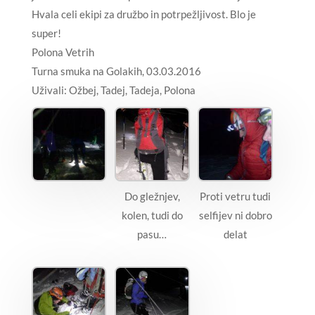
Hvala celi ekipi za družbo in potrpežljivost. Blo je
super!
Polona Vetrih
Turna smuka na Golakih, 03.03.2016
Uživali: Ožbej, Tadej, Tadeja, Polona
Do gležnjev,
Proti vetru tudi
kolen, tudi do
selfijev ni dobro
pasu…
delat