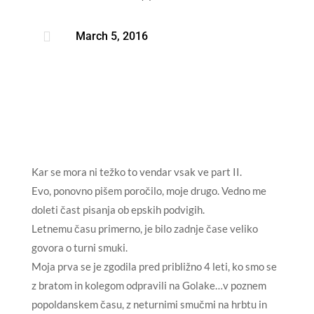

March 5, 2016
Kar se mora ni težko to vendar vsak ve part II.
Evo, ponovno pišem poročilo, moje drugo. Vedno me
doleti čast pisanja ob epskih podvigih.
Letnemu času primerno, je bilo zadnje čase veliko
govora o turni smuki.
Moja prva se je zgodila pred približno 4 leti, ko smo se
z bratom in kolegom odpravili na Golake…v poznem
popoldanskem času, z neturnimi smučmi na hrbtu in