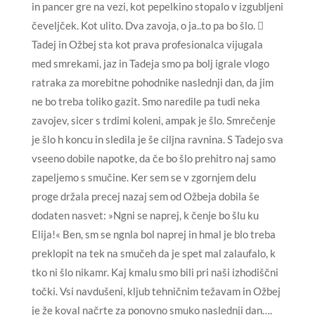
in pancer gre na vezi, kot pepelkino stopalo v izgubljeni
čeveljček. Kot ulito. Dva zavoja, o ja..to pa bo šlo. 
Tadej in Ožbej sta kot prava profesionalca vijugala
med smrekami, jaz in Tadeja smo pa bolj igrale vlogo
ratraka za morebitne pohodnike naslednji dan, da jim
ne bo treba toliko gazit. Smo naredile pa tudi neka
zavojev, sicer s trdimi koleni, ampak je šlo. Smrečenje
je šlo h koncu in sledila je še ciljna ravnina. S Tadejo sva
vseeno dobile napotke, da če bo šlo prehitro naj samo
zapeljemo s smučine. Ker sem se v zgornjem delu
proge držala precej nazaj sem od Ožbeja dobila še
dodaten nasvet: »Ngni se naprej, k čenje bo šlu ku
Elija!« Ben, sm se ngnla bol naprej in hmal je blo treba
preklopit na tek na smučeh da je spet mal zalaufalo, k
tko ni šlo nikamr. Kaj kmalu smo bili pri naši izhodiščni
točki. Vsi navdušeni, kljub tehničnim težavam in Ožbej
je že koval načrte za ponovno smuko naslednji dan….