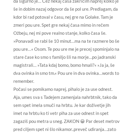
da sigurno je… Čez nekaj časa zakričim naprej kolko je
še in dobim nazaj odgovor da še pol ure. Predlagam, da
kdor bi rad potoval v času, nej gre na Golake. Tam je
zmeri pou ure. Spet gre nekaj časa mimo in rečem
Ožbeju, nej mi pove realno stanje, kolko časa še.
»Ponavadi se rabi še 10 minut…ma na te razmere bo še
pou ure…« Osom. Te pou ure me je precej spominjalo na
stare čase ko smo s familjo šli na morje…po jadranski
magistrali… »Tata kdaj bomo, bomo hmali?« »Ja ja, še
dva ovinka in smo tm.« Pou ure in dva ovinka…words to
remember.
Počasi se pomikamo naprej, pihalo je za use odnest.
Aja, umes sva s Tadejem zamenjala nahrbtnik, tako da
sem spet imela smuči na hrbtu. Je kar doživetje jih
imet na hrbtu ko ti vetr piha za use odnest in spet
zagaziš pou metra u sneg. ZAKON 😀 Par deset metrov
pred ciljem spet ni šlo nikamor..preveč udiranja…zato