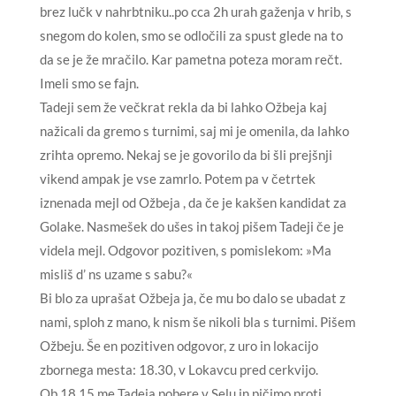
brez lučk v nahrbtniku..po cca 2h urah gaženja v hrib, s
snegom do kolen, smo se odločili za spust glede na to
da se je že mračilo. Kar pametna poteza moram rečt.
Imeli smo se fajn.
Tadeji sem že večkrat rekla da bi lahko Ožbeja kaj
nažicali da gremo s turnimi, saj mi je omenila, da lahko
zrihta opremo. Nekaj se je govorilo da bi šli prejšnji
vikend ampak je vse zamrlo. Potem pa v četrtek
iznenada mejl od Ožbeja , da če je kakšen kandidat za
Golake. Nasmešek do ušes in takoj pišem Tadeji če je
videla mejl. Odgovor pozitiven, s pomislekom: »Ma
misliš d’ ns uzame s sabu?«
Bi blo za uprašat Ožbeja ja, če mu bo dalo se ubadat z
nami, sploh z mano, k nism še nikoli bla s turnimi. Pišem
Ožbeju. Še en pozitiven odgovor, z uro in lokacijo
zbornega mesta: 18.30, v Lokavcu pred cerkvijo.
Ob 18.15 me Tadeja pobere v Selu in pičimo proti