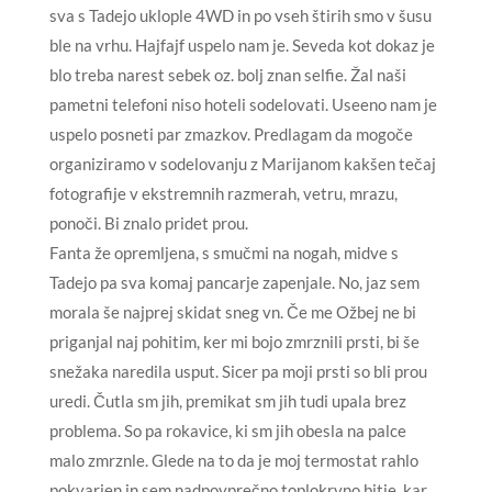
sva s Tadejo uklople 4WD in po vseh štirih smo v šusu
ble na vrhu. Hajfajf uspelo nam je. Seveda kot dokaz je
blo treba narest sebek oz. bolj znan selfie. Žal naši
pametni telefoni niso hoteli sodelovati. Useeno nam je
uspelo posneti par zmazkov. Predlagam da mogoče
organiziramo v sodelovanju z Marijanom kakšen tečaj
fotografije v ekstremnih razmerah, vetru, mrazu,
ponoči. Bi znalo pridet prou.
Fanta že opremljena, s smučmi na nogah, midve s
Tadejo pa sva komaj pancarje zapenjale. No, jaz sem
morala še najprej skidat sneg vn. Če me Ožbej ne bi
priganjal naj pohitim, ker mi bojo zmrznili prsti, bi še
snežaka naredila usput. Sicer pa moji prsti so bli prou
uredi. Čutla sm jih, premikat sm jih tudi upala brez
problema. So pa rokavice, ki sm jih obesla na palce
malo zmrznle. Glede na to da je moj termostat rahlo
pokvarjen in sem nadpovprečno toplokrvno bitje, kar