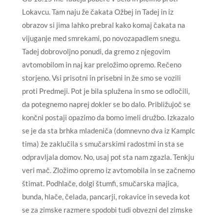
Lokavcu. Tam naju že čakata Ožbej in Tadej in iz
obrazov si jima lahko prebral kako komaj čakata na
vijuganje med smrekami, po novozapadlem snegu.
Tadej dobrovoljno ponudi, da gremo z njegovim
avtomobilom in naj kar preložimo opremo. Rečeno
storjeno. Vsi prisotni in prisebni in že smo se vozili
proti Predmeji. Pot je bila splužena in smo se odločili,
da potegnemo naprej dokler se bo dalo. Približujoč se
končni postaji opazimo da bomo imeli družbo. Izkazalo
se je da sta brhka mladeniča (domnevno dva iz Kamplc
tima) že zaklučila s smučarskimi radostmi in sta se
odpravljala domov. No, usaj pot sta nam zgazla. Tenkju
veri mač. Zložimo opremo iz avtomobila in se začnemo
štimat. Podhlače, dolgi štumfi, smučarska majica,
bunda, hlače, čelada, pancarji, rokavice in seveda kot
se za zimske razmere spodobi tudi obvezni del zimske