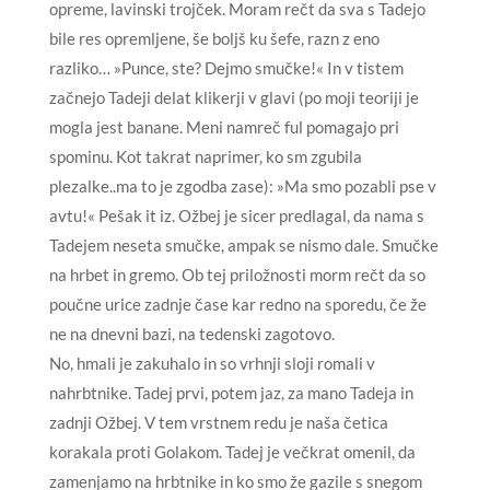
opreme, lavinski trojček. Moram rečt da sva s Tadejo
bile res opremljene, še boljš ku šefe, razn z eno
razliko… »Punce, ste? Dejmo smučke!« In v tistem
začnejo Tadeji delat klikerji v glavi (po moji teoriji je
mogla jest banane. Meni namreč ful pomagajo pri
spominu. Kot takrat naprimer, ko sm zgubila
plezalke..ma to je zgodba zase): »Ma smo pozabli pse v
avtu!« Pešak it iz. Ožbej je sicer predlagal, da nama s
Tadejem neseta smučke, ampak se nismo dale. Smučke
na hrbet in gremo. Ob tej priložnosti morm rečt da so
poučne urice zadnje čase kar redno na sporedu, če že
ne na dnevni bazi, na tedenski zagotovo.
No, hmali je zakuhalo in so vrhnji sloji romali v
nahrbtnike. Tadej prvi, potem jaz, za mano Tadeja in
zadnji Ožbej. V tem vrstnem redu je naša četica
korakala proti Golakom. Tadej je večkrat omenil, da
zamenjamo na hrbtnike in ko smo že gazile s snegom