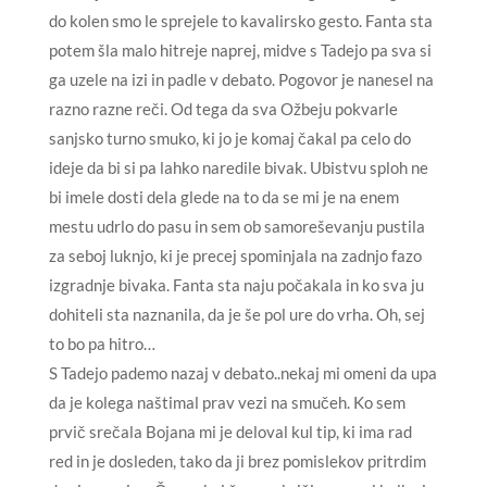
do kolen smo le sprejele to kavalirsko gesto. Fanta sta
potem šla malo hitreje naprej, midve s Tadejo pa sva si
ga uzele na izi in padle v debato. Pogovor je nanesel na
razno razne reči. Od tega da sva Ožbeju pokvarle
sanjsko turno smuko, ki jo je komaj čakal pa celo do
ideje da bi si pa lahko naredile bivak. Ubistvu sploh ne
bi imele dosti dela glede na to da se mi je na enem
mestu udrlo do pasu in sem ob samoreševanju pustila
za seboj luknjo, ki je precej spominjala na zadnjo fazo
izgradnje bivaka. Fanta sta naju počakala in ko sva ju
dohiteli sta naznanila, da je še pol ure do vrha. Oh, sej
to bo pa hitro…
S Tadejo pademo nazaj v debato..nekaj mi omeni da upa
da je kolega naštimal prav vezi na smučeh. Ko sem
prvič srečala Bojana mi je deloval kul tip, ki ima rad
red in je dosleden, tako da ji brez pomislekov pritrdim