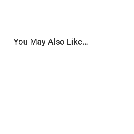
You May Also Like…
Letos smo se odločili glavni tabor izpeljati v
Courmayeuru, ki je s svojo izjemno lego pod Mont
Blancom privabil kar...