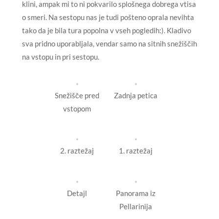
klini, ampak mi to ni pokvarilo splošnega dobrega vtisa
o smeri. Na sestopu nas je tudi pošteno oprala nevihta
tako da je bila tura popolna v vseh pogledih:). Kladivo
sva pridno uporabljala, vendar samo na sitnih snežiščih
na vstopu in pri sestopu.
Snežišče pred
Zadnja petica
vstopom
2. raztežaj
1. raztežaj
Detajl
Panorama iz
Pellarinija